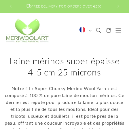
et
passer
FREE DELIVERY FOR ORDERS OVER €250
au
contenu
L
Panier
a
n
g
u
C
Laine mérinos super épaisse
e
o
4-5 cm 25 microns
l
Notre fil « Super Chunky Merino Wool Yarn » est
l
composé à 100 % de pure laine de mouton mérinos. Ce
dernier est réputé pour produire la laine la plus douce
e
et la plus fine de tous les moutons. Idéal pour des
c
tricots luxueux et douillets, il est porté près de la
peau, offrant une douceur incroyable et des propriétés
t