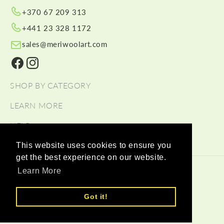
+370 67 209 313
+441 23 328 1172
sales@meriwoolart.com
Facebook
Instagram
SHOP BY CATEGORY
LEARN MORE
HELP
This website uses cookies to ensure you
get the best experience on our website.
© 2026,
Meri Wool Art Wholesale
Commerce électronique
Learn More
propulsé par Shopify
Moyens de paiement
Got it!
Delivery Partners