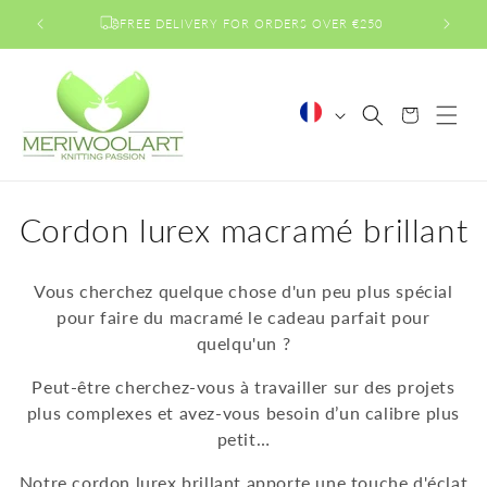
et
passer
FREE DELIVERY FOR ORDERS OVER €250
au
contenu
L
Panier
a
n
g
u
C
Cordon lurex macramé brillant
e
o
Vous cherchez quelque chose d'un peu plus spécial
l
pour faire du macramé le cadeau parfait pour
quelqu'un ?
l
Peut-être cherchez-vous à travailler sur des projets
e
plus complexes et avez-vous besoin d’un calibre plus
c
petit…
t
Notre cordon lurex brillant apporte une touche d'éclat