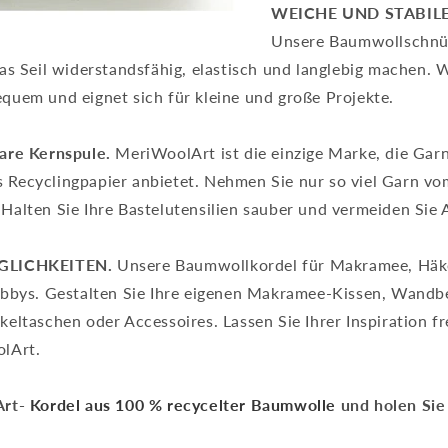
WEICHE UND STABIL
Unsere Baumwollschnü
das Seil widerstandsfähig, elastisch und langlebig machen.
quem und eignet sich für kleine und große Projekte.
bare Kernspule.
MeriWoolArt ist die einzige Marke, die Garn
Recyclingpapier anbietet. Nehmen Sie nur so viel Garn vom
Halten Sie Ihre Bastelutensilien sauber und vermeiden Sie A
GLICHKEITEN.
Unsere Baumwollkordel für Makramee, Häk
Hobbys. Gestalten Sie Ihre eigenen Makramee-Kissen, Wandb
eltaschen oder Accessoires. Lassen Sie Ihrer Inspiration fr
olArt.
Art-
Kordel aus 100 % recycelter Baumwolle
und holen Sie 