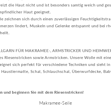
eizt die Haut nicht und ist besonders samtig weich und ge
pfindlicher Haut geeignet.
e zeichnen sich durch einen zuverlässigen Feuchtigkeitstr
merzen lindert, Muskeln und Gelenke entspannt und bei r
eilt.
LLGARN FÜR MAKRAMEE-, ARMSTRICKER UND HEIMWE
mes Riesenstricken sowie Armstricken.
Unsere Wolle mit ein
 eignet sich perfekt für verschiedene Techniken und sieht i
Haustiermatte, Schal, Schlauchschal, Überwurfdecke, Bab
rn
und beginnen Sie mit dem Riesenstricken!
Makramee-Seile