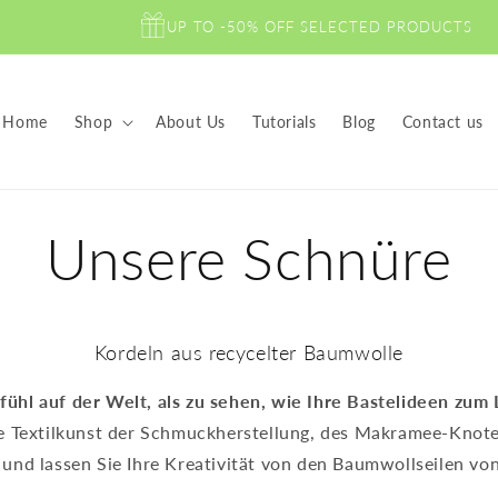
UP TO -50% OFF SELECTED PRODUCTS
Home
Shop
About Us
Tutorials
Blog
Contact us
Unsere Schnüre
Kordeln aus recycelter Baumwolle
efühl auf der Welt, als zu sehen, wie Ihre Bastelideen zu
ie Textilkunst der Schmuckherstellung, des Makramee-Knot
und lassen Sie Ihre Kreativität von den Baumwollseilen v