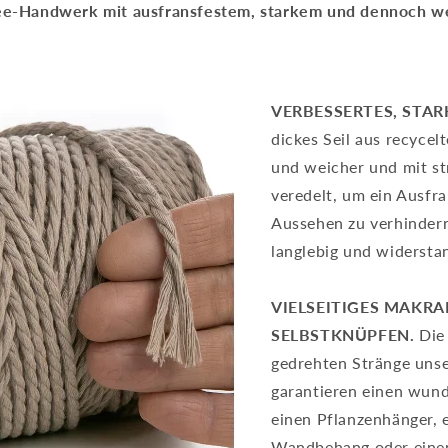
e-Handwerk mit ausfransfestem, starkem und dennoch w
VERBESSERTES, STARK
dickes Seil aus recycel
und weicher und mit st
veredelt, um ein Ausfr
Aussehen zu verhindern
langlebig und widersta
VIELSEITIGES MAKRA
SELBSTKNÜPFEN.
Die 
gedrehten Stränge uns
garantieren einen wund
einen Pflanzenhänger, 
Wandbehang oder eine