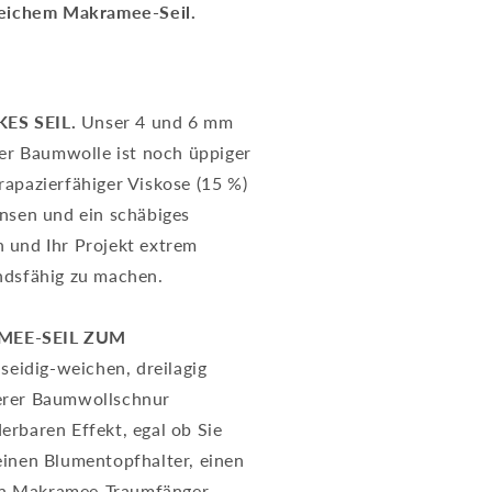
eichem Makramee-Seil.
ES SEIL.
Unser 4 und 6 mm
ter Baumwolle ist noch üppiger
rapazierfähiger Viskose (15 %)
ansen und ein schäbiges
 und Ihr Projekt extrem
ndsfähig zu machen.
MEE-SEIL ZUM
seidig-weichen, dreilagig
erer Baumwollschnur
erbaren Effekt, egal ob Sie
einen Blumentopfhalter, einen
n Makramee-Traumfänger