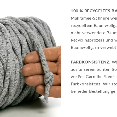
100 % RECYCELTES 
Makramee-Schnüre wer
recyceltem Baumwollga
nicht verwendete Baum
Recyclingprozess und 
Baumwollgarn verwebt
FARBKONSISTENZ.
Wä
aus unserem bunten Sor
weißes Garn Ihr Favorit
Farbkonsistenz. Wir ste
bei jeder Bestellung ge